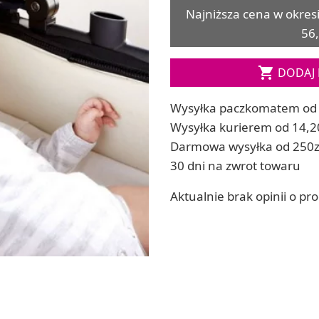
Soda, kwasek, formy do kul do kąpieli
Najniższa cena w okres
ia
Dodatki: barwniki i zapachy
56,
ia
RZEŹBA, GLINY I ODLEWY
ACHOWE
Lepienie i rzeźbienie

DODAJ 
Odlewy dekoracyjne
Tworzenie z gliny polimerowej
Wysyłka paczkomatem od 
Modelowanie dla dzieci
Wysyłka kurierem od 14,2
Darmowa wysyłka od 250z
 robótek ręcznych
30 dni na zwrot towaru
Aktualnie brak opinii o pr