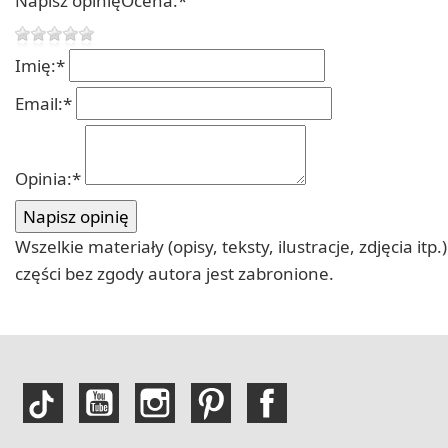
Napisz opinię
Ocena:
*
Imię:
*
Email:
*
Opinia:
*
Wszelkie materiały (opisy, teksty, ilustracje, zdjęcia
części bez zgody autora jest zabronione.