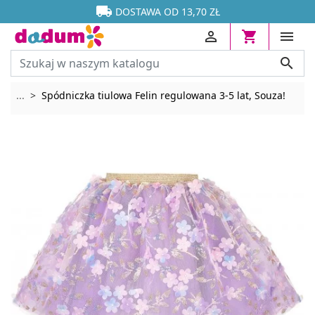




DOSTAWA OD 13,70 ZŁ




Rozwiń breadcrumbs
...
Spódniczka tiulowa Felin regulowana 3-5 lat, Souza!