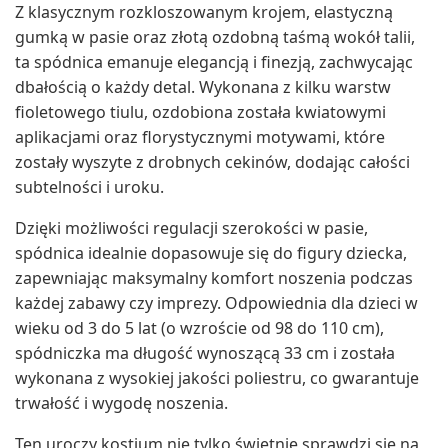
Z klasycznym rozkloszowanym krojem, elastyczną
gumką w pasie oraz złotą ozdobną taśmą wokół talii,
ta spódnica emanuje elegancją i finezją, zachwycając
dbałością o każdy detal. Wykonana z kilku warstw
fioletowego tiulu, ozdobiona została kwiatowymi
aplikacjami oraz florystycznymi motywami, które
zostały wyszyte z drobnych cekinów, dodając całości
subtelności i uroku.
Dzięki możliwości regulacji szerokości w pasie,
spódnica idealnie dopasowuje się do figury dziecka,
zapewniając maksymalny komfort noszenia podczas
każdej zabawy czy imprezy. Odpowiednia dla dzieci w
wieku od 3 do 5 lat (o wzroście od 98 do 110 cm),
spódniczka ma długość wynoszącą 33 cm i została
wykonana z wysokiej jakości poliestru, co gwarantuje
trwałość i wygodę noszenia.
Ten uroczy kostium nie tylko świetnie sprawdzi się na