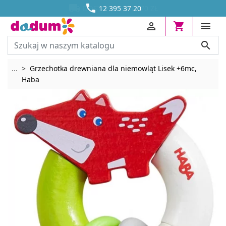




DOSTAWA OD 13,70 ZŁ
12 395 37 20




Rozwiń breadcrumbs
...
Grzechotka drewniana dla niemowląt Lisek +6mc,
Haba