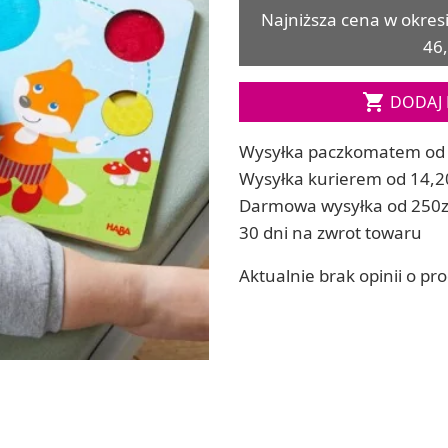
Najniższa cena w okres
ia
Zestawy do kul do kąpieli
46,
ia
Soda, kwasek, formy do kul do kąpieli
Dodatki: barwniki i zapachy
ACHOWE

DODAJ 
RZEŹBA, GLINY I ODLEWY
Lepienie i rzeźbienie
Wysyłka paczkomatem od 
Odlewy dekoracyjne
Wysyłka kurierem od 14,2
Tworzenie z gliny polimerowej
Modelowanie dla dzieci
Darmowa wysyłka od 250z
 robótek ręcznych
30 dni na zwrot towaru
Aktualnie brak opinii o pr