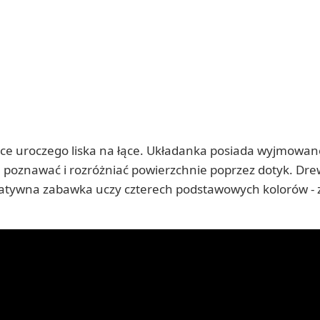
e uroczego liska na łące. Układanka posiada wyjmowane,
że poznawać i rozróżniać powierzchnie poprzez dotyk. D
atywna zabawka uczy czterech podstawowych kolorów - zi