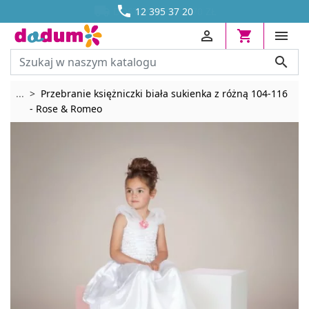




DOSTAWA OD 13,70 ZŁ
12 395 37 20




Rozwiń breadcrumbs
...
Przebranie księżniczki biała sukienka z różną 104-116
- Rose & Romeo