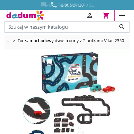




DOSTAWA OD 13,70 ZŁ
12 395 37 20




Rozwiń breadcrumbs
...
Tor samochodowy dwustronny z 2 autkami Vilac 2350