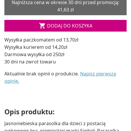
Najniższa cena w okresie 30 dni przed promocją:
41,63 zł

DODAJ DO KOSZYKA
Wysyłka paczkomatem od 13,70zł
Wysyłka kurierem od 14,20zł
Darmowa wysyłka od 250zł
30 dni na zwrot towaru
Aktualnie brak opinii o produkcie.
Napisz pierwszą
opinię.
Opis produktu:
Jasnoniebieska parasolka dla dzieci z postacią
cyrkowego lwa, niemieckiej marki Sigikid. Parasolka