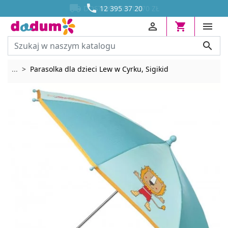




DOSTAWA OD 13,70 ZŁ
12 395 37 20




Rozwiń breadcrumbs
...
Parasolka dla dzieci Lew w Cyrku, Sigikid