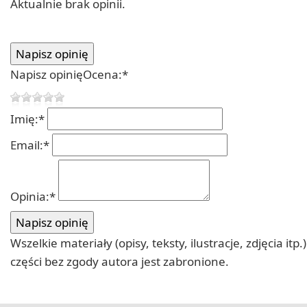
Aktualnie brak opinii.
Napisz opinię
Ocena:
*
Imię:
*
Email:
*
Opinia:
*
Wszelkie materiały (opisy, teksty, ilustracje, zdjęcia
części bez zgody autora jest zabronione.