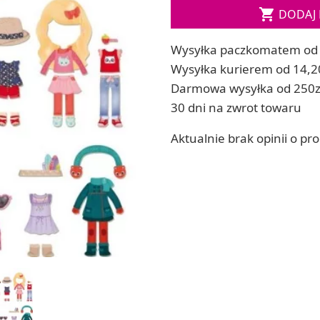
Soda, kwasek, formy do kul do kąpieli

DODAJ 
ia
Dodatki: barwniki i zapachy
ia
RZEŹBA, GLINY I ODLEWY
Wysyłka paczkomatem od 
ACHOWE
Lepienie i rzeźbienie
Wysyłka kurierem od 14,2
Odlewy dekoracyjne
Darmowa wysyłka od 250z
Tworzenie z gliny polimerowej
30 dni na zwrot towaru
Modelowanie dla dzieci
Aktualnie brak opinii o pr
 robótek ręcznych