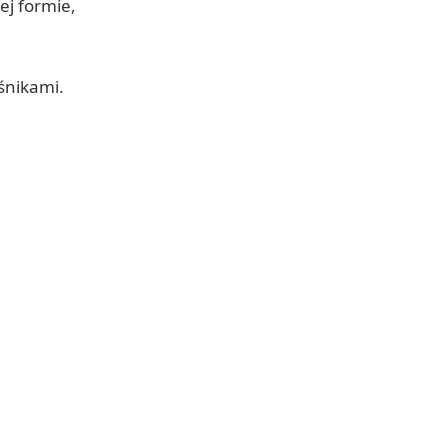
j formie,
śnikami.