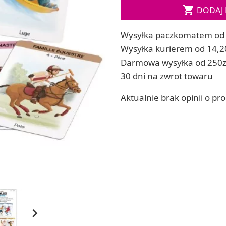
Soda, kwasek, formy do kul do kąpieli

DODAJ 
ia
Dodatki: barwniki i zapachy
ia
RZEŹBA, GLINY I ODLEWY
Wysyłka paczkomatem od 
ACHOWE
Lepienie i rzeźbienie
Wysyłka kurierem od 14,2
Odlewy dekoracyjne
Darmowa wysyłka od 250z
Tworzenie z gliny polimerowej
30 dni na zwrot towaru
Modelowanie dla dzieci
Aktualnie brak opinii o pr
 robótek ręcznych
