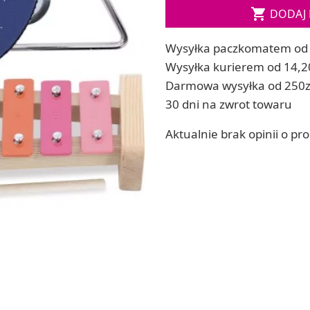

DODAJ 
ia
Zestawy do kul do kąpieli
ia
Soda, kwasek, formy do kul do kąpieli
Wysyłka paczkomatem od 
Dodatki: barwniki i zapachy
ACHOWE
Wysyłka kurierem od 14,2
RZEŹBA, GLINY I ODLEWY
Darmowa wysyłka od 250z
Lepienie i rzeźbienie
30 dni na zwrot towaru
Odlewy dekoracyjne
Tworzenie z gliny polimerowej
Aktualnie brak opinii o pr
Modelowanie dla dzieci
 robótek ręcznych