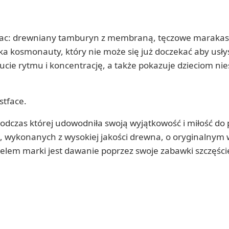
Vilac: drewniany tamburyn z membraną, tęczowe marakas
iska kosmonauty, który nie może się już doczekać aby usły
ucie rytmu i koncentrację, a także pokazuje dzieciom n
stface.
podczas której udowodniła swoją wyjątkowość i miłość do 
, wykonanych z wysokiej jakości drewna, o oryginalnym w
 celem marki jest dawanie poprzez swoje zabawki szczęści