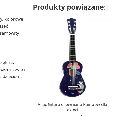
Produkty powiązane:
y, kolorowe
szeć
iesamowity
piękna.
zornictwie i
e dzieciom.
W MAGAZYNIE, DOSTAWA 24H
Vilac Gitara drewniana Rainbow dla
dzieci