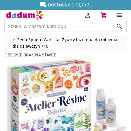




DOSTAWA OD 13,70 ZŁ




Rozwiń breadcrumbs
...
SentoSphere Warsztat Żywicy biżuteria do robienia
dla dziewczyn +10
OBECNIE BRAK NA STANIE