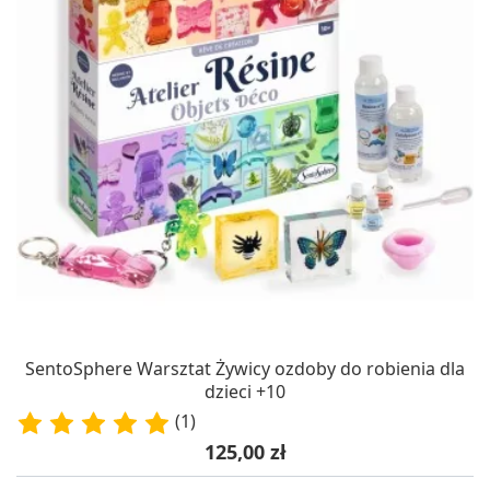
SentoSphere Warsztat Żywicy ozdoby do robienia dla
dzieci +10
(1)
Cena
125,00 zł