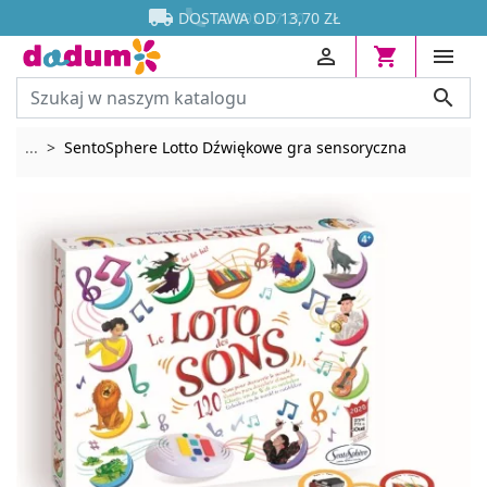




DOSTAWA OD 13,70 ZŁ




Rozwiń breadcrumbs
...
SentoSphere Lotto Dźwiękowe gra sensoryczna