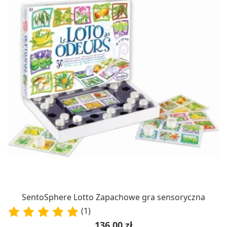
SentoSphere Lotto Zapachowe gra sensoryczna
(1)
Cena
136,00 zł