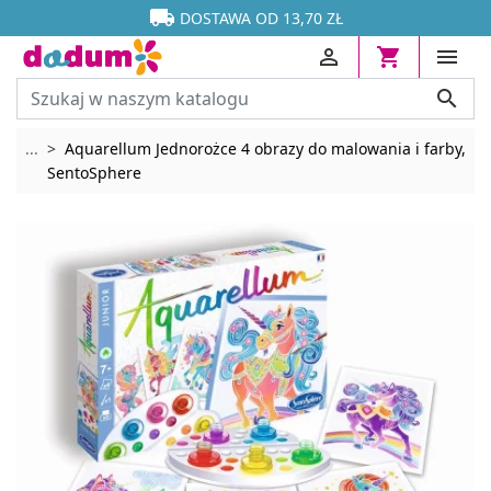




DOSTAWA OD 13,70 ZŁ




Rozwiń breadcrumbs
...
Aquarellum Jednorożce 4 obrazy do malowania i farby,
SentoSphere