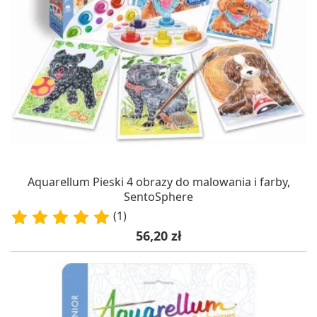
Aquarellum Pieski 4 obrazy do malowania i farby,
SentoSphere
(1)
Cena
56,20 zł