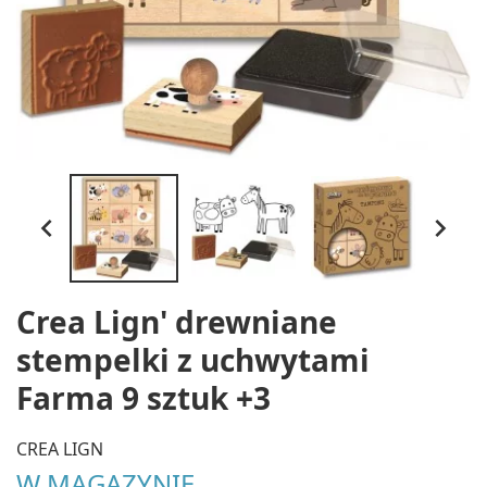


Crea Lign' drewniane
stempelki z uchwytami
Farma 9 sztuk +3
CREA LIGN
W MAGAZYNIE