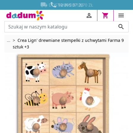




DOSTAWA OD 13,70 ZŁ




Rozwiń breadcrumbs
...
Crea Lign' drewniane stempelki z uchwytami Farma 9
sztuk +3