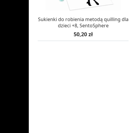
W MAGAZYNIE, DOSTAWA 24H
Sukienki do robienia metodą quilling dla
dzieci +8, SentoSphere
Cena
50,20 zł