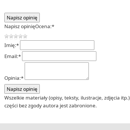
Napisz opinię
Ocena:
*
Imię:
*
Email:
*
Opinia:
*
Wszelkie materiały (opisy, teksty, ilustracje, zdjęcia
części bez zgody autora jest zabronione.