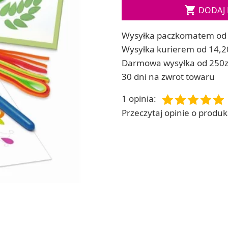
Soda, kwasek, formy do kul do kąpieli

DODAJ 
ia
Dodatki: barwniki i zapachy
ia
RZEŹBA, GLINY I ODLEWY
Wysyłka paczkomatem od 
ACHOWE
Lepienie i rzeźbienie
Wysyłka kurierem od 14,2
Odlewy dekoracyjne
Darmowa wysyłka od 250z
Tworzenie z gliny polimerowej
30 dni na zwrot towaru
Modelowanie dla dzieci
1 opinia
:
Przeczytaj opinie o produkc
 robótek ręcznych