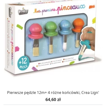
Pierwsze pędzle 12m+ 4 różne końcówki, Crea Lign'
Cena
64,60 zł