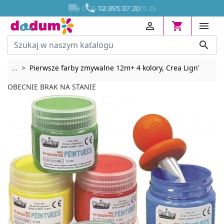




DOSTAWA OD 13,70 ZŁ
12 395 37 20




Rozwiń breadcrumbs
...
Pierwsze farby zmywalne 12m+ 4 kolory, Crea Lign'
OBECNIE BRAK NA STANIE