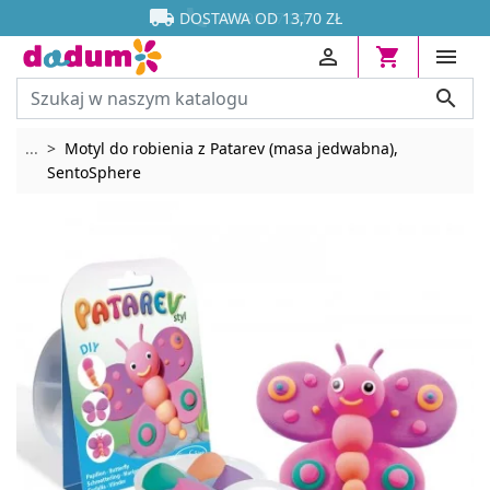




DOSTAWA OD 13,70 ZŁ




Rozwiń breadcrumbs
...
Motyl do robienia z Patarev (masa jedwabna),
SentoSphere