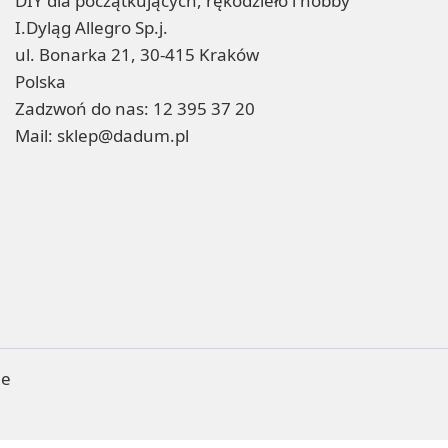
DIY dla początkujących, rękodzieło i hobby
I.Dyląg Allegro Sp.j.
ul. Bonarka 21, 30-415 Kraków
Polska
Zadzwoń do nas:
12 395 37 20
Mail:
sklep@dadum.pl
ne