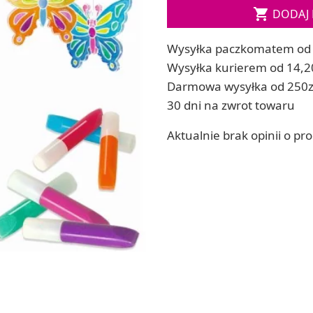
Soda, kwasek, formy do kul do kąpieli

DODAJ 
ia
Dodatki: barwniki i zapachy
ia
RZEŹBA, GLINY I ODLEWY
Wysyłka paczkomatem od 
ACHOWE
Lepienie i rzeźbienie
Wysyłka kurierem od 14,2
Odlewy dekoracyjne
Darmowa wysyłka od 250z
Tworzenie z gliny polimerowej
30 dni na zwrot towaru
Modelowanie dla dzieci
Aktualnie brak opinii o pr
 robótek ręcznych