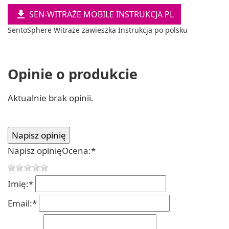

SEN-WITRAŻE MOBILE INSTRUKCJA PL
SentoSphere Witraże zawieszka Instrukcja po polsku
Opinie o produkcie
Aktualnie brak opinii.
Napisz opinię
Ocena:
*
Imię:
*
Email:
*