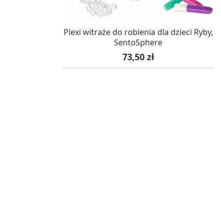
W MAGAZYNIE, DOSTAWA 24H
Plexi witraże do robienia dla dzieci Ryby,
SentoSphere
Cena
73,50 zł