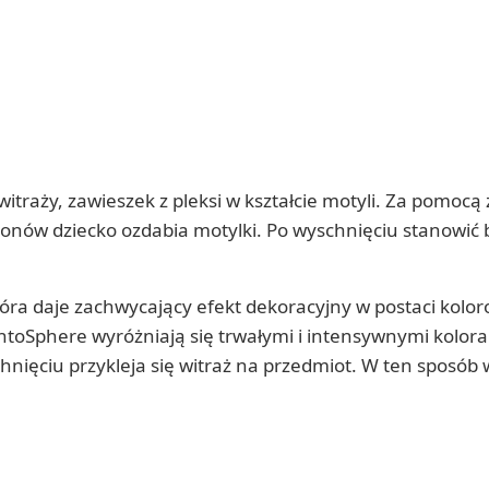
raży, zawieszek z pleksi w kształcie motyli. Za pomocą
lonów dziecko ozdabia motylki. Po wyschnięciu stanowić
ra daje zachwycający efekt dekoracyjny w postaci kolo
toSphere wyróżniają się trwałymi i intensywnymi kolora
yschnięciu przykleja się witraż na przedmiot. W ten sposó