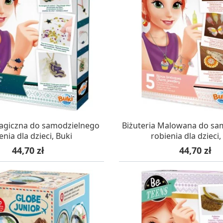
AZYNIE, DOSTAWA 24H
W MAGAZYNIE, DOSTA
Magiczna do samodzielnego
Biżuteria Malowana do sa
enia dla dzieci, Buki
robienia dla dzieci,
Cena
Cena
44,70 zł
44,70 zł