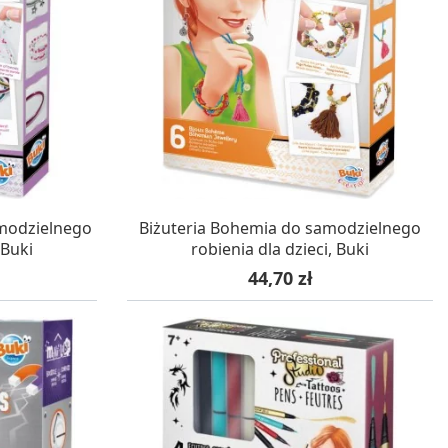
WA 24H
W MAGAZYNIE, DOSTAWA 24H
amodzielnego
Biżuteria Bohemia do samodzielnego
 Buki
robienia dla dzieci, Buki
Cena
44,70 zł