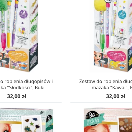
AZYNIE, DOSTAWA 24H
W MAGAZYNIE, DOSTA
o robienia długopisów i
Zestaw do robienia dłu
ka "Słodkości", Buki
mazaka "Kawai", 
Cena
Cena
32,00 zł
32,00 zł