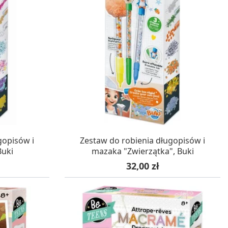
WA 24H
W MAGAZYNIE, DOSTAWA 24H
gopisów i
Zestaw do robienia długopisów i
Buki
mazaka "Zwierzątka", Buki
Cena
32,00 zł