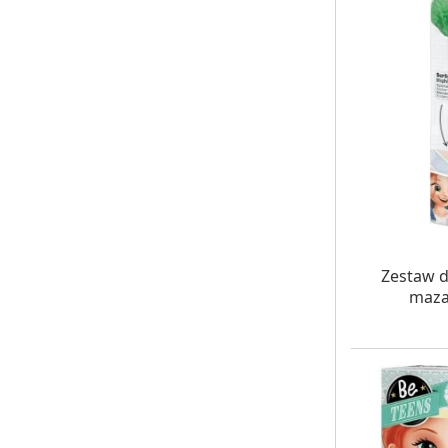
W MAG
Zestaw d
maza