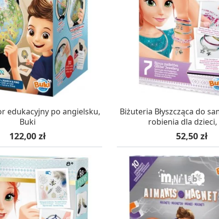
AZYNIE, DOSTAWA 24H
W MAGAZYNIE, DOSTA
or edukacyjny po angielsku,
Biżuteria Błyszcząca do s
Buki
robienia dla dzieci,
Cena
Cena
122,00 zł
52,50 zł