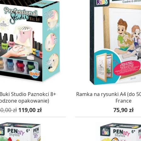
AZYNIE, DOSTAWA 24H
W MAGAZYNIE, DOSTA
uki Studio Paznokci 8+
Ramka na rysunki A4 (do 50
odzone opakowanie)
France
na podstawowa
Cena
Cena
0,00 zł
119,00 zł
75,90 zł