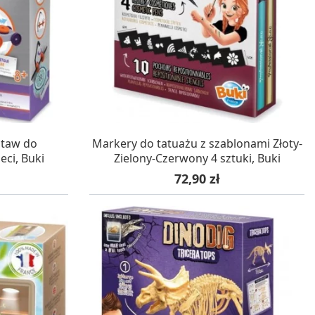
WA 24H
W MAGAZYNIE, DOSTAWA 24H
staw do
Markery do tatuażu z szablonami Złoty-
ci, Buki
Zielony-Czerwony 4 sztuki, Buki
Cena
72,90 zł