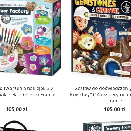
AZYNIE, DOSTAWA 24H
W MAGAZYNIE, DOSTA
o tworzenia naklejek 3D
Zestaw do doświadczeń „
aklejek” – 6+ Buki France
kryształy” (14 eksperyment
France
Cena
Cena
105,00 zł
105,00 zł