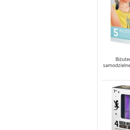
W MAG
Biżute
samodzielneg