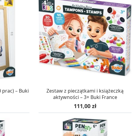
WA 24H
W MAGAZYNIE, DOSTAWA 24H
 prac) – Buki
Zestaw z pieczątkami i książeczką
aktywności – 3+ Buki France
Cena
111,00 zł