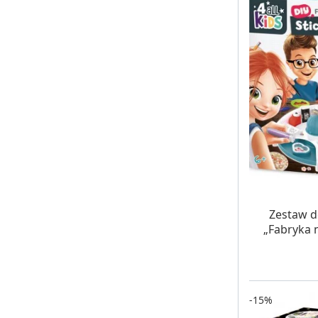
W MAG
Zestaw d
„Fabryka n
-15%