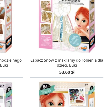
WA 24H
W MAGAZYNIE, DOSTAWA 24H
modzielnego
Łapacz Snów z makramy do robienia dla
 Buki
dzieci, Buki
Cena
53,60 zł