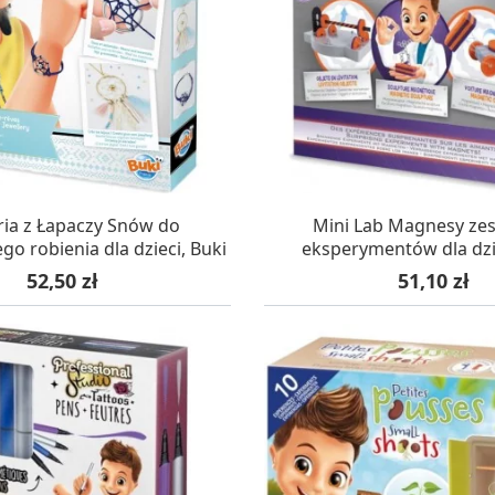
AZYNIE, DOSTAWA 24H
W MAGAZYNIE, DOSTA
ria z Łapaczy Snów do
Mini Lab Magnesy ze
o robienia dla dzieci, Buki
eksperymentów dla dzie
Cena
Cena
52,50 zł
51,10 zł