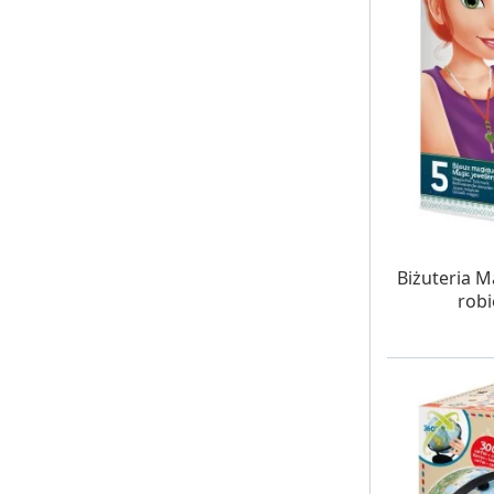
W MAG
Biżuteria 
robi