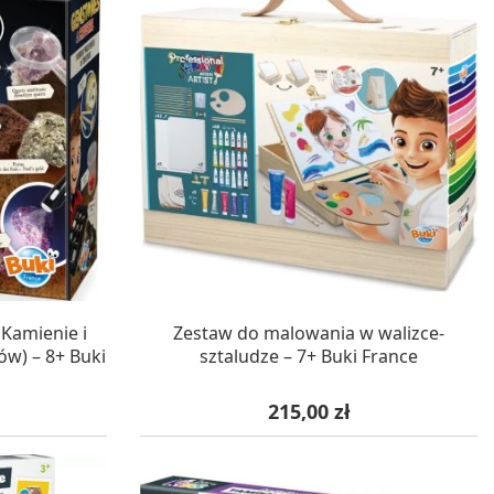
WA 24H
W MAGAZYNIE, DOSTAWA 24H
Kamienie i
Zestaw do malowania w walizce-
ów) – 8+ Buki
sztaludze – 7+ Buki France
Cena
215,00 zł