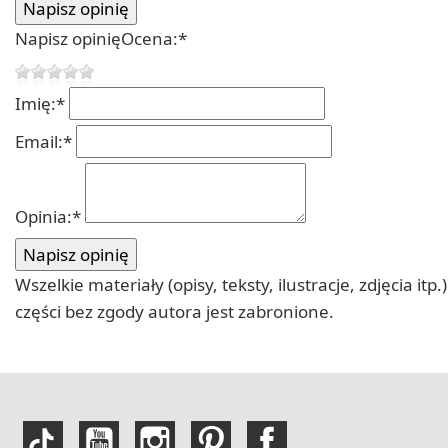
Napisz opinię
Ocena:
*
Imię:
*
Email:
*
Opinia:
*
Wszelkie materiały (opisy, teksty, ilustracje, zdjęcia
części bez zgody autora jest zabronione.