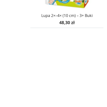
OCZEKUJEMY NA DOSTAWĘ
Lupa 2×–4× (10 cm) – 3+ Buki
Cena
48,30 zł