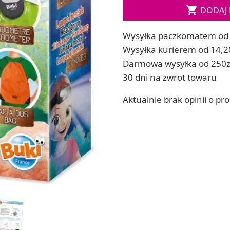
Soda, kwasek, formy do kul do kąpieli

DODAJ 
ia
Dodatki: barwniki i zapachy
ia
RZEŹBA, GLINY I ODLEWY
Wysyłka paczkomatem od 
ACHOWE
Lepienie i rzeźbienie
Wysyłka kurierem od 14,2
Odlewy dekoracyjne
Darmowa wysyłka od 250z
Tworzenie z gliny polimerowej
30 dni na zwrot towaru
Modelowanie dla dzieci
Aktualnie brak opinii o pr
 robótek ręcznych