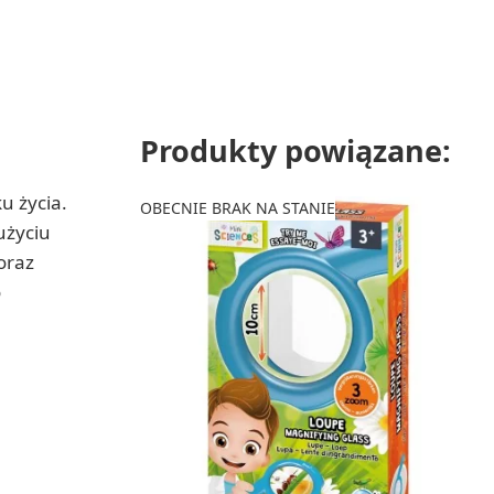
Produkty powiązane:
u życia.
OBECNIE BRAK NA STANIE
użyciu
oraz
o