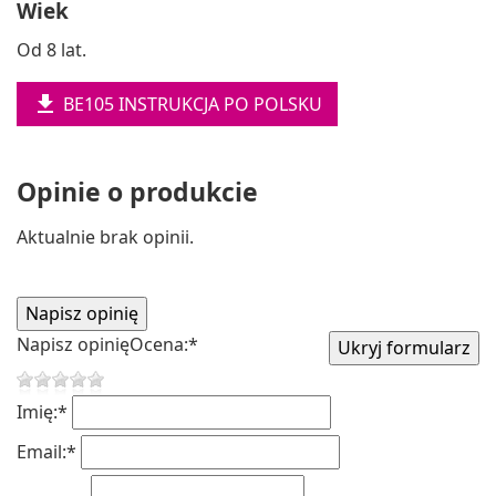
Wiek
Od 8 lat.

BE105 INSTRUKCJA PO POLSKU
Opinie o produkcie
Aktualnie brak opinii.
Napisz opinię
Ocena:
*
Imię:
*
Email:
*