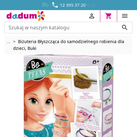




DOSTAWA OD 13,70 ZŁ
12 395 37 20




Rozwiń breadcrumbs
...
Biżuteria Błyszcząca do samodzielnego robienia dla
dzieci, Buki