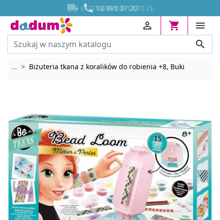




DOSTAWA OD 13,70 ZŁ
12 395 37 20




Rozwiń breadcrumbs
...
Biżuteria tkana z koralików do robienia +8, Buki