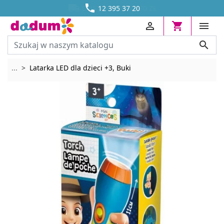




DOSTAWA OD 13,70 ZŁ
12 395 37 20




Rozwiń breadcrumbs
...
Latarka LED dla dzieci +3, Buki