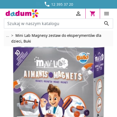




DOSTAWA OD 13,70 ZŁ
12 395 37 20




Rozwiń breadcrumbs
...
Mini Lab Magnesy zestaw do eksperymentów dla
dzieci, Buki