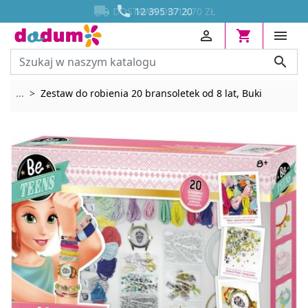




DOSTAWA OD 13,70 ZŁ




Rozwiń breadcrumbs
...
Zestaw do robienia 20 bransoletek od 8 lat, Buki