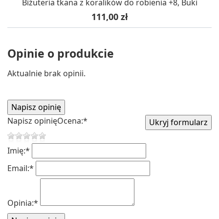
Biżuteria tkana z koralików do robienia +8, Buki
Cena
111,00 zł
Opinie o produkcie
Aktualnie brak opinii.
Napisz opinię
Ocena:
*
Imię:
*
Email:
*
Opinia:
*