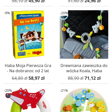
58,10 zł
45,90 zł
31,60 zł
24,96 zł
-9%
-20%
Haba Moja Pierwsza Gra
Drewniana zawieszka do
- Na dobranoc od 2 lat
wózka Koala, Haba
Cena podstawowa
Cena
Cena podstawowa
Cena
64,80 zł
58,97 zł
88,90 zł
71,12 zł
-20%
-21%