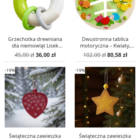
Grzechotka drewniana
Dwustronna tablica
dla niemowląt Lisek
motoryczna – Kwiaty,
+6mc, Haba
12m+ Haba
Cena podstawowa
Cena
Cena podstawowa
Cena
45,00 zł
36,00 zł
102,00 zł
80,58 zł
-19%
-19%
Świąteczna zawieszka
Świąteczna zawieszka