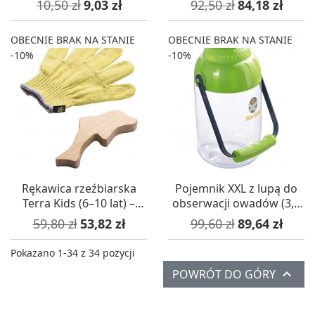
Cena podstawowa
Cena
Cena podstawowa
Cena
10,50 zł
9,03 zł
92,50 zł
84,18 zł
OBECNIE BRAK NA STANIE
OBECNIE BRAK NA STANIE
-10%
-10%
Rękawica rzeźbiarska
Pojemnik XXL z lupą do
Terra Kids (6–10 lat) –
obserwacji owadów (3,5
Haba
l) – 6+ Haba
Cena podstawowa
Cena
Cena podstawowa
Cena
59,80 zł
53,82 zł
99,60 zł
89,64 zł
Pokazano 1-34 z 34 pozycji

POWRÓT DO GÓRY