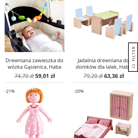
R
Drewniana zawieszka do
Jadalnia drewniana do
F
I
L
T
E
wózka Gąsienica, Haba
domków dla lalek, Haba
Cena podstawowa
Cena
Cena podstawowa
Cena
74,70 zł
59,01 zł
79,20 zł
63,36 zł
-21%
-20%