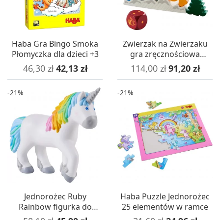
Haba Gra Bingo Smoka
Zwierzak na Zwierzaku
Płomyczka dla dzieci +3
gra zręcznościowa
(świąteczna edycja), Haba
Cena podstawowa
Cena
Cena podstawowa
Cena
46,30 zł
42,13 zł
114,00 zł
91,20 zł
-21%
-21%
Jednorożec Ruby
Haba Puzzle Jednorożec
Rainbow figurka do
25 elementów w ramce
domków dla lalek, Haba
Cena podstawowa
Cena
Cena podstawowa
Cena