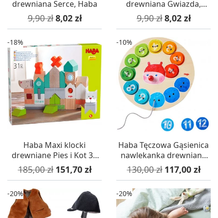
drewniana Serce, Haba
drewniana Gwiazda,
Haba
Cena podstawowa
Cena
Cena podstawowa
Cena
9,90 zł
8,02 zł
9,90 zł
8,02 zł
-18%
-10%
Haba Maxi klocki
Haba Tęczowa Gąsienica
drewniane Pies i Kot 31
nawlekanka drewniana
sztuk dla dzieci +18m
zabawka +3
Cena podstawowa
Cena
Cena podstawowa
Cena
185,00 zł
151,70 zł
130,00 zł
117,00 zł
-20%
-20%