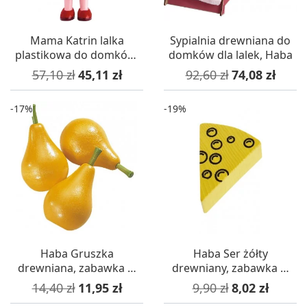
Mama Katrin lalka
Sypialnia drewniana do
plastikowa do domków,
domków dla lalek, Haba
Haba
Cena podstawowa
Cena
Cena podstawowa
Cena
57,10 zł
45,11 zł
92,60 zł
74,08 zł
-17%
-19%
Haba Gruszka
Haba Ser żółty
drewniana, zabawka w
drewniany, zabawka w
sklep i gotowanie
sklep i gotowanie
Cena podstawowa
Cena
Cena podstawowa
Cena
14,40 zł
11,95 zł
9,90 zł
8,02 zł