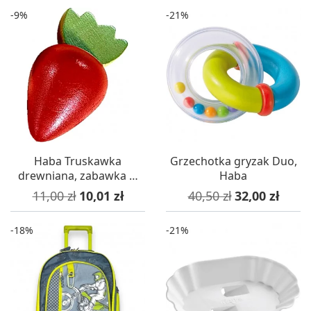
-9%
-21%
Haba Truskawka
Grzechotka gryzak Duo,
drewniana, zabawka w
Haba
sklep i gotowanie
Cena podstawowa
Cena
Cena podstawowa
Cena
11,00 zł
10,01 zł
40,50 zł
32,00 zł
-18%
-21%