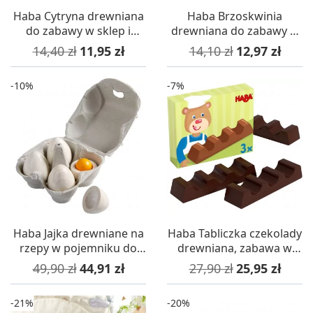
Haba Cytryna drewniana
Haba Brzoskwinia
do zabawy w sklep i
drewniana do zabawy w
gotowanie +3
sklep +3
Cena podstawowa
Cena
Cena podstawowa
Cena
14,40 zł
11,95 zł
14,10 zł
12,97 zł
-10%
-7%
Haba Jajka drewniane na
Haba Tabliczka czekolady
rzepy w pojemniku do
drewniana, zabawa w
zabawy w sklep
sklep i gotowanie
Cena podstawowa
Cena
Cena podstawowa
Cena
49,90 zł
44,91 zł
27,90 zł
25,95 zł
-21%
-20%