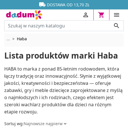




DOSTAWA OD 13,70 ZŁ




Rozwiń breadcrumbs
...
Haba
Lista produktów marki Haba
HABA to marka z ponad 85-letnim rodowodem, która
łączy tradycję oraz innowacyjność. Słynie z wyjątkowej
jakości, kreatywności i bezpieczeństwa — oferuje
zabawki, gry i meble dziecięce zaprojektowane z myślą
o najmłodszych i ich rodzinach, czego efektem jest
szeroki wachlarz produktów dla dzieci na różnym
etapie rozwoju.
Sortuj wg:
Najnowsze najpierw
