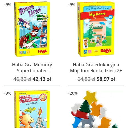
-9%
-9%
Haba Gra Memory
Haba Gra edukacyjna
Superbohater
Mój domek dla dzieci 2+
Hipopotam +4
Cena podstawowa
Cena
Cena podstawowa
Cena
46,30 zł
42,13 zł
64,80 zł
58,97 zł
-9%
-20%