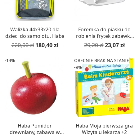
Walizka 44x33x20 dla
Foremka do piasku do
dzieci do samolotu, Haba
robienia frytek zabawka
+3, Haba
Cena podstawowa
Cena
Cena podstawowa
Cena
220,00 zł
180,40 zł
29,20 zł
23,07 zł
-14%
OBECNIE BRAK NA STANIE
-9%
Haba Pomidor
Haba Moja pierwsza gra
drewniany, zabawa w
Wizyta u lekarza +2
sklep i gotowanie