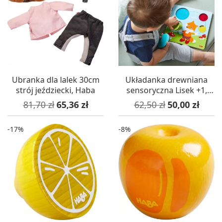
Ubranka dla lalek 30cm
Układanka drewniana
strój jeździecki, Haba
sensoryczna Lisek +1,
Haba
Cena podstawowa
Cena
Cena podstawowa
Cena
81,70 zł
65,36 zł
62,50 zł
50,00 zł
-17%
-8%