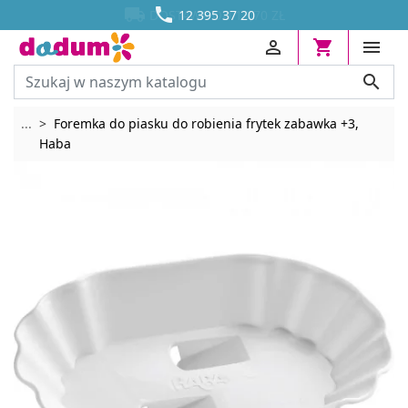




DOSTAWA OD 13,70 ZŁ
12 395 37 20




Rozwiń breadcrumbs
...
Foremka do piasku do robienia frytek zabawka +3,
Haba