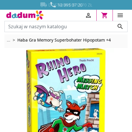




DOSTAWA OD 13,70 ZŁ
12 395 37 20




Rozwiń breadcrumbs
...
Haba Gra Memory Superbohater Hipopotam +4