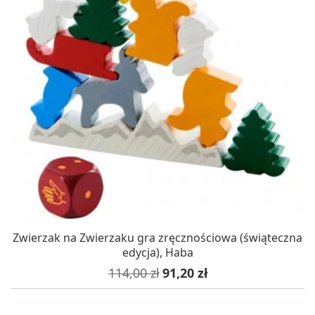
Zwierzak na Zwierzaku gra zręcznościowa (świąteczna
edycja), Haba
Cena podstawowa
Cena
114,00 zł
91,20 zł