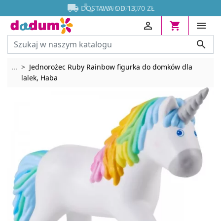




DOSTAWA OD 13,70 ZŁ




Rozwiń breadcrumbs
...
Jednorożec Ruby Rainbow figurka do domków dla
lalek, Haba