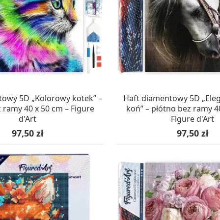
AZYNIE, DOSTAWA 24H
W MAGAZYNIE, DOSTA
towy 5D „Kolorowy kotek” –
Haft diamentowy 5D „Eleg
 ramy 40 x 50 cm – Figure
koń” – płótno bez ramy 4
d'Art
Figure d'Art
Cena
Cena
97,50 zł
97,50 zł