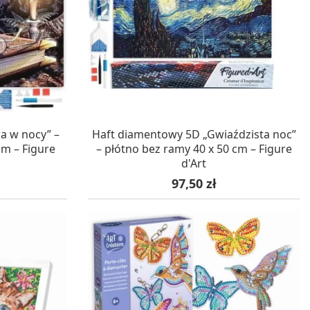
WA 24H
W MAGAZYNIE, DOSTAWA 24H
a w nocy” –
Haft diamentowy 5D „Gwiaździsta noc”
cm – Figure
– płótno bez ramy 40 x 50 cm – Figure
d'Art
Cena
97,50 zł