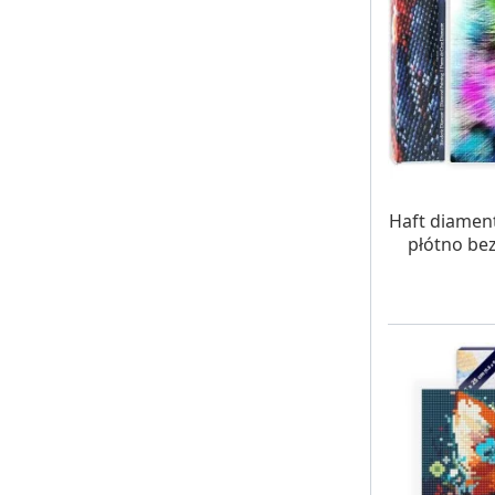
W MAG
Haft diamen
płótno bez