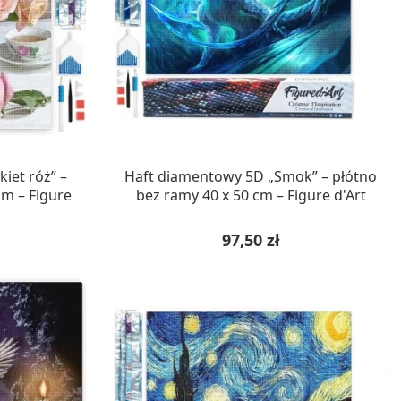
WA 24H
W MAGAZYNIE, DOSTAWA 24H
iet róż” –
Haft diamentowy 5D „Smok” – płótno
cm – Figure
bez ramy 40 x 50 cm – Figure d'Art
Cena
97,50 zł