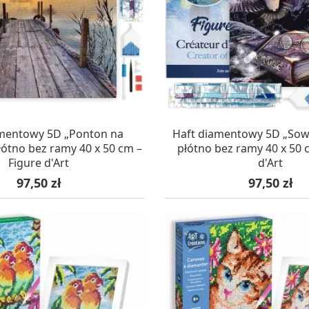
AZYNIE, DOSTAWA 24H
W MAGAZYNIE, DOSTA
amentowy 5D „Ponton na
Haft diamentowy 5D „Sow
płótno bez ramy 40 x 50 cm –
płótno bez ramy 40 x 50 
Figure d'Art
d'Art
Cena
Cena
97,50 zł
97,50 zł