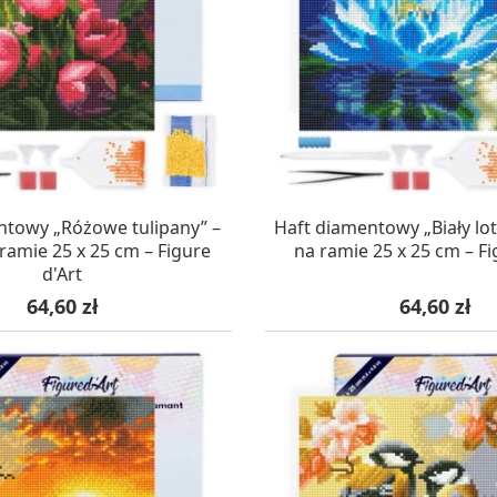
AZYNIE, DOSTAWA 24H
W MAGAZYNIE, DOSTA
ntowy „Różowe tulipany” –
Haft diamentowy „Biały lot
ramie 25 x 25 cm – Figure
na ramie 25 x 25 cm – Fi
d'Art
Cena
Cena
64,60 zł
64,60 zł