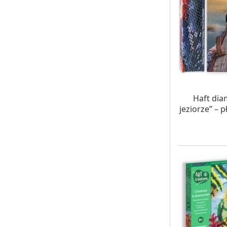
W MAG
Haft di
jeziorze” – 