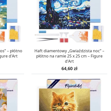
WA 24H
W MAGAZYNIE, DOSTAWA 24H
os” – płótno
Haft diamentowy „Gwiaździsta noc” –
gure d'Art
płótno na ramie 25 x 25 cm – Figure
d'Art
Cena
64,60 zł