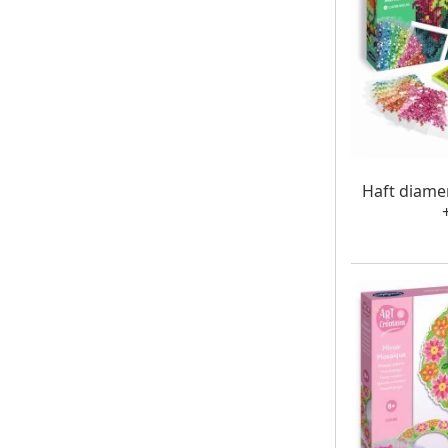
W MAG
Haft diame