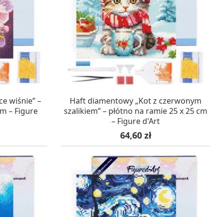
Gry sens
Puzzle ar
Zestawy do cyjanotypii
Puzzle e
Akcesoria i narzędzia do cyjanotypii
Koraliki do prasowania
Techniki artystyczne – eksperymentalne
Zestawy doświadczalne i naukowe
Malowanie piaskiem (Sablimage)
Wydrapywanki
Techniki mozaikowe i wyklejanki
WA 24H
W MAGAZYNIE, DOSTAWA 24H
e wiśnie” –
Haft diamentowy „Kot z czerwonym
cm – Figure
szalikiem” – płótno na ramie 25 x 25 cm
– Figure d'Art
Cena
64,60 zł