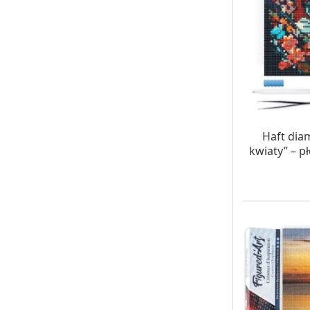
W MAG
Haft diam
kwiaty” – p