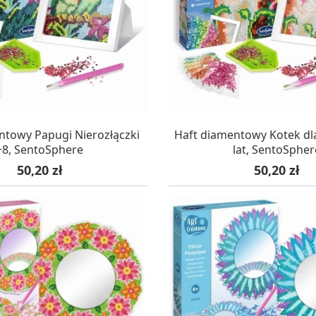
AZYNIE, DOSTAWA 24H
W MAGAZYNIE, DOSTA
ntowy Papugi Nierozłączki
Haft diamentowy Kotek dla
+8, SentoSphere
lat, SentoSpher
Cena
Cena
50,20 zł
50,20 zł