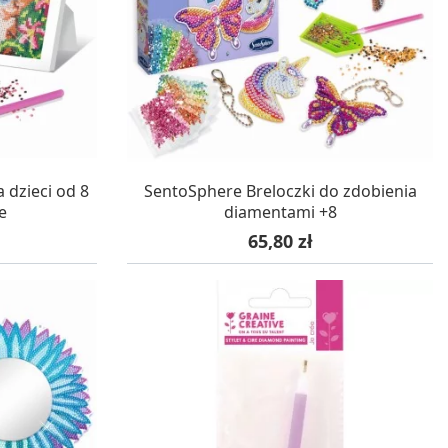
WA 24H
W MAGAZYNIE, DOSTAWA 24H
 dzieci od 8
SentoSphere Breloczki do zdobienia
e
diamentami +8
Cena
65,80 zł