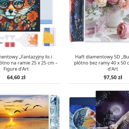
AZYNIE, DOSTAWA 24H
W MAGAZYNIE, DOSTA
entowy „Fantazyjny lis i
Haft diamentowy 5D „Buk
łótno na ramie 25 x 25 cm –
płótno bez ramy 40 x 50 
Figure d'Art
d'Art
Cena
Cena
64,60 zł
97,50 zł