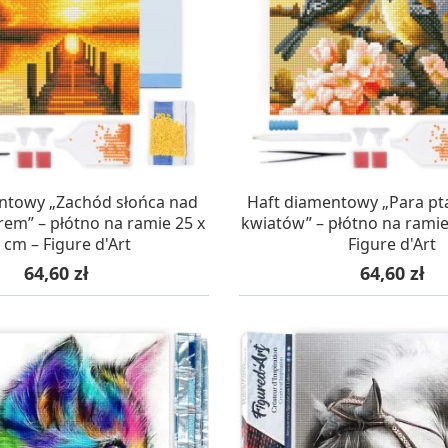
AZYNIE, DOSTAWA 24H
W MAGAZYNIE, DOSTA
ntowy „Zachód słońca nad
Haft diamentowy „Para p
rem” – płótno na ramie 25 x
kwiatów” – płótno na ramie
 cm – Figure d'Art
Figure d'Art
Cena
Cena
64,60 zł
64,60 zł