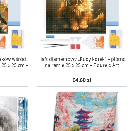
WA 24H
W MAGAZYNIE, DOSTAWA 24H
taków wśród
Haft diamentowy „Rudy kotek” – płótno
 25 x 25 cm –
na ramie 25 x 25 cm – Figure d'Art
Cena
64,60 zł