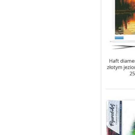
W MAG
Haft diame
złotym jezio
25