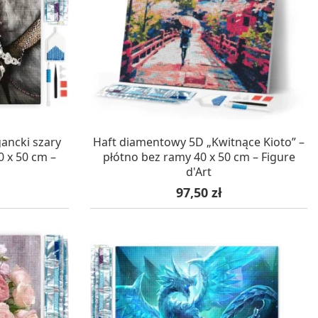
WA 24H
W MAGAZYNIE, DOSTAWA 24H
ancki szary
Haft diamentowy 5D „Kwitnące Kioto” –
0 x 50 cm –
płótno bez ramy 40 x 50 cm – Figure
d'Art
Cena
97,50 zł