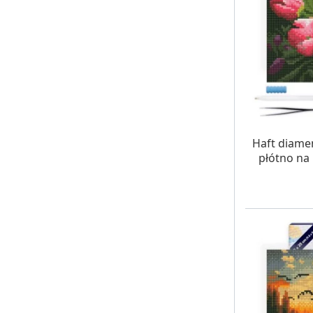
W MAG
Haft diame
płótno na 