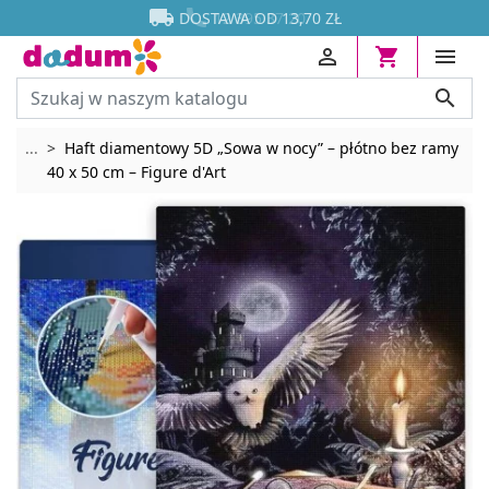




DOSTAWA OD 13,70 ZŁ




Rozwiń breadcrumbs
...
Haft diamentowy 5D „Sowa w nocy” – płótno bez ramy
40 x 50 cm – Figure d'Art