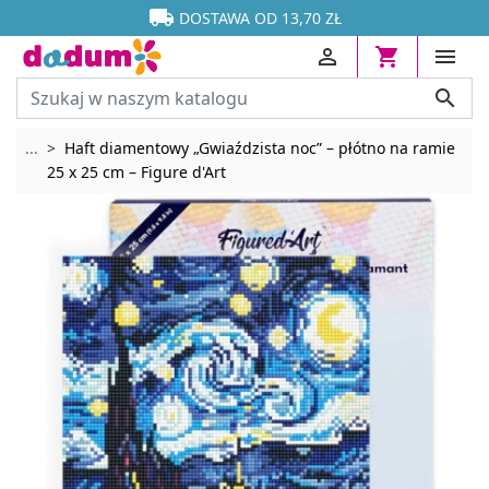




DOSTAWA OD 13,70 ZŁ




Rozwiń breadcrumbs
...
Haft diamentowy „Gwiaździsta noc” – płótno na ramie
25 x 25 cm – Figure d'Art