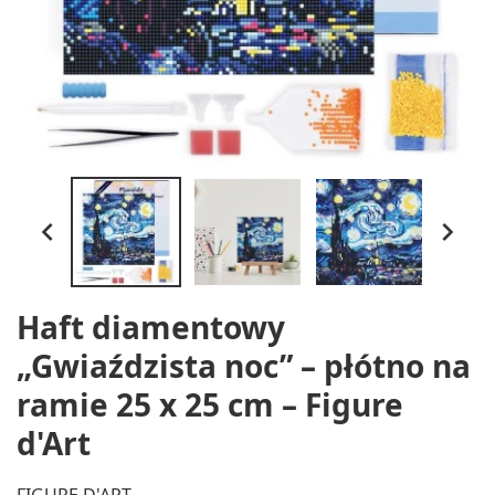


Haft diamentowy
„Gwiaździsta noc” – płótno na
ramie 25 x 25 cm – Figure
d'Art
FIGURE D'ART