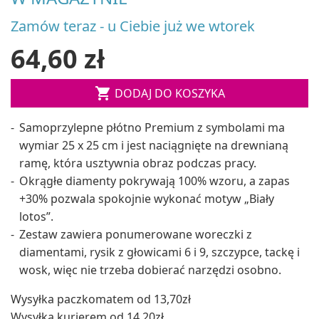
Zamów teraz - u Ciebie już we wtorek
64,60 zł

DODAJ DO KOSZYKA
Samoprzylepne płótno Premium z symbolami ma
wymiar 25 x 25 cm i jest naciągnięte na drewnianą
ramę, która usztywnia obraz podczas pracy.
Okrągłe diamenty pokrywają 100% wzoru, a zapas
+30% pozwala spokojnie wykonać motyw „Biały
lotos”.
Zestaw zawiera ponumerowane woreczki z
diamentami, rysik z głowicami 6 i 9, szczypce, tackę i
wosk, więc nie trzeba dobierać narzędzi osobno.
Wysyłka paczkomatem od 13,70zł
Wysyłka kurierem od 14,20zł