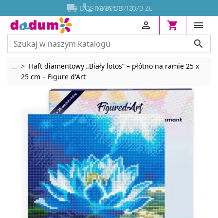




DOSTAWA OD 13,70 ZŁ




Rozwiń breadcrumbs
...
Haft diamentowy „Biały lotos” – płótno na ramie 25 x
25 cm – Figure d'Art