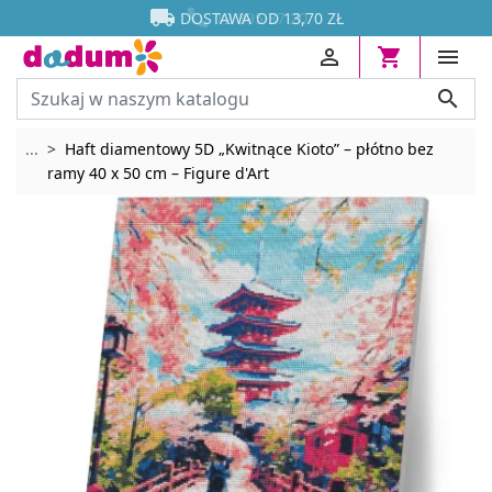




DOSTAWA OD 13,70 ZŁ




Rozwiń breadcrumbs
...
Haft diamentowy 5D „Kwitnące Kioto” – płótno bez
ramy 40 x 50 cm – Figure d'Art