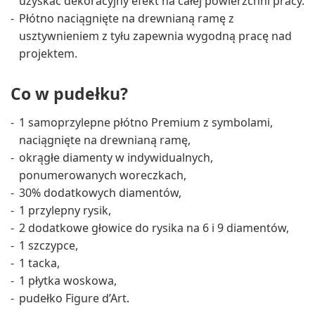
uzyskać dekoracyjny efekt na całej powierzchni pracy.
Płótno naciągnięte na drewnianą ramę z
usztywnieniem z tyłu zapewnia wygodną pracę nad
projektem.
Co w pudełku?
1 samoprzylepne płótno Premium z symbolami,
naciągnięte na drewnianą ramę,
okrągłe diamenty w indywidualnych,
ponumerowanych woreczkach,
30% dodatkowych diamentów,
1 przylepny rysik,
2 dodatkowe głowice do rysika na 6 i 9 diamentów,
1 szczypce,
1 tacka,
1 płytka woskowa,
pudełko Figure d’Art.