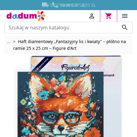




DOSTAWA OD 13,70 ZŁ




Rozwiń breadcrumbs
...
Haft diamentowy „Fantazyjny lis i kwiaty” – płótno na
ramie 25 x 25 cm – Figure d'Art