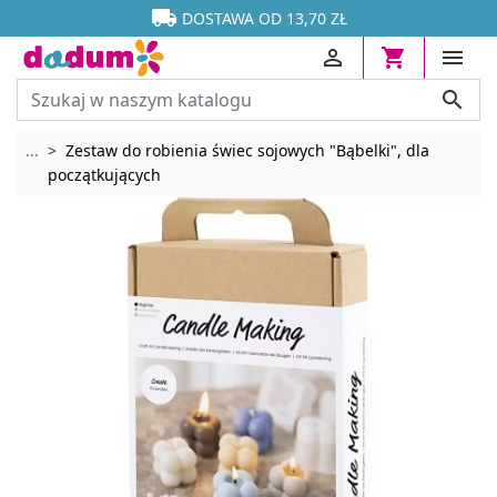




DOSTAWA OD 13,70 ZŁ




Rozwiń breadcrumbs
...
Zestaw do robienia świec sojowych "Bąbelki", dla
początkujących