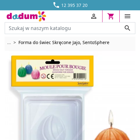




DOSTAWA OD 13,70 ZŁ
12 395 37 20




Rozwiń breadcrumbs
...
Forma do świec Skręcone Jajo, SentoSphere