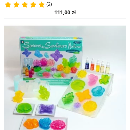
(2)
Cena
111,00 zł