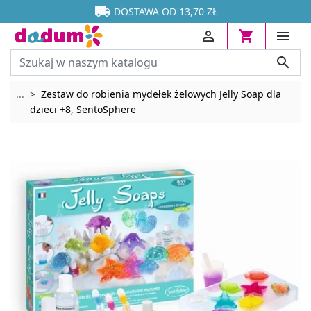




DOSTAWA OD 13,70 ZŁ




Rozwiń breadcrumbs
...
Zestaw do robienia mydełek żelowych Jelly Soap dla
dzieci +8, SentoSphere