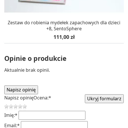
Zestaw do robienia mydełek zapachowych dla dzieci
+8, SentoSphere
Cena
111,00 zł
Opinie o produkcie
Aktualnie brak opinii.
Napisz opinię
Ocena:
*
Imię:
*
Email:
*