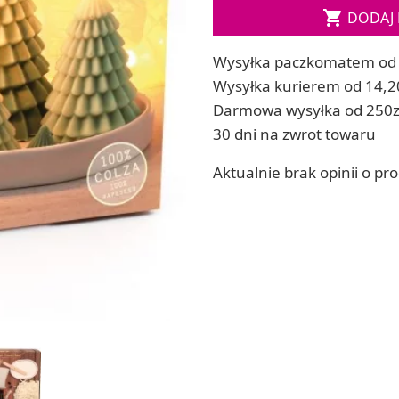

DODAJ 
ia
Zestawy do kul do kąpieli
ia
Soda, kwasek, formy do kul do kąpieli
Wysyłka paczkomatem od 
Dodatki: barwniki i zapachy
ACHOWE
Wysyłka kurierem od 14,2
RZEŹBA, GLINY I ODLEWY
Darmowa wysyłka od 250z
Lepienie i rzeźbienie
30 dni na zwrot towaru
Odlewy dekoracyjne
Tworzenie z gliny polimerowej
Aktualnie brak opinii o pr
Modelowanie dla dzieci
 robótek ręcznych