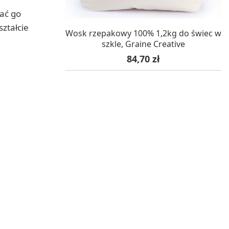
ać go
ztałcie
W MAGAZYNIE, DOSTAWA 24H
Wosk rzepakowy 100% 1,2kg do świec w
szkle, Graine Creative
Cena
84,70 zł