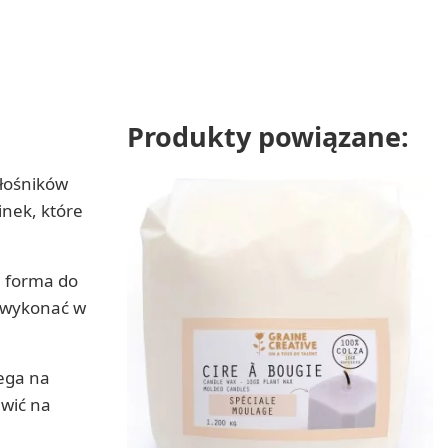
Produkty powiązane:
iłośników
inek, które
a forma do
a wykonać w
lega na
awić na