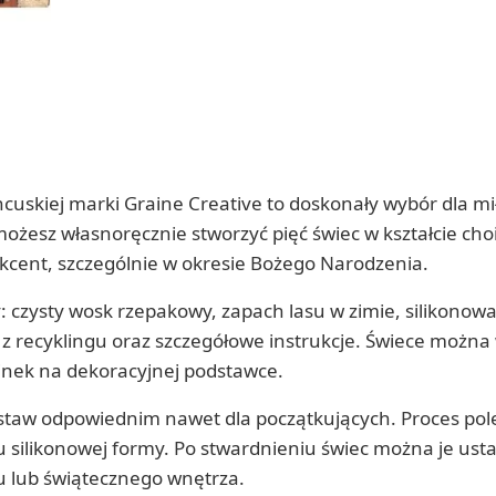
uskiej marki Graine Creative to doskonały wybór dla m
możesz własnoręcznie stworzyć pięć świec w kształcie cho
cent, szczególnie w okresie Bożego Narodzenia.
: czysty wosk rzepakowy, zapach lasu w zimie, silikonow
z recyklingu oraz szczegółowe instrukcje. Świece możn
inek na dekoracyjnej podstawce.
zestaw odpowiednim nawet dla początkujących. Proces po
u silikonowej formy. Po stwardnieniu świec można je ust
u lub świątecznego wnętrza.