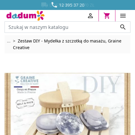




DOSTAWA OD 13,70 ZŁ
12 395 37 20




Rozwiń breadcrumbs
...
Zestaw DIY - Mydełka z szczotką do masażu, Graine
Creative