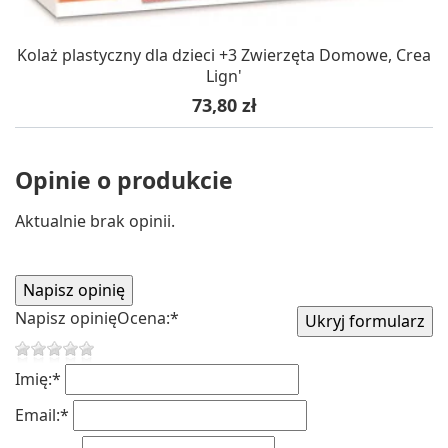
Kolaż plastyczny dla dzieci +3 Zwierzęta Domowe, Crea
Lign'
Cena
73,80 zł
Opinie o produkcie
Aktualnie brak opinii.
Napisz opinię
Ocena:
*
Imię:
*
Email:
*