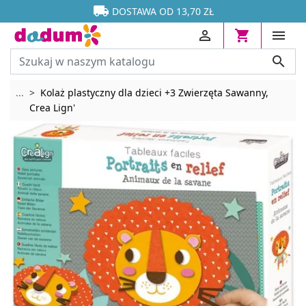




DOSTAWA OD 13,70 ZŁ




Rozwiń breadcrumbs
...
Kolaż plastyczny dla dzieci +3 Zwierzęta Sawanny,
Crea Lign'