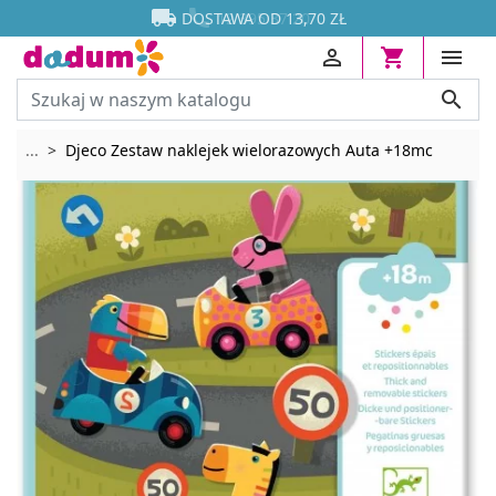




DOSTAWA OD 13,70 ZŁ




Rozwiń breadcrumbs
...
Djeco Zestaw naklejek wielorazowych Auta +18mc