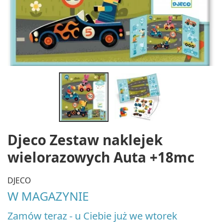
Djeco Zestaw naklejek
wielorazowych Auta +18mc
DJECO
W MAGAZYNIE
Zamów teraz - u Ciebie już we wtorek