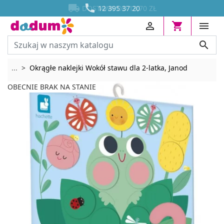




DOSTAWA OD 13,70 ZŁ
12 395 37 20




Rozwiń breadcrumbs
...
Okrągłe naklejki Wokół stawu dla 2-latka, Janod
OBECNIE BRAK NA STANIE