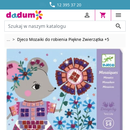




DOSTAWA OD 13,70 ZŁ
12 395 37 20




Rozwiń breadcrumbs
...
Djeco Mozaiki do robienia Piękne Zwierzątka +5