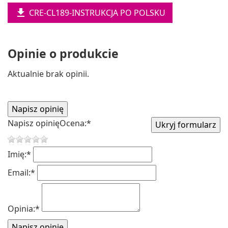

CRE-CL189-INSTRUKCJA PO POLSKU
Opinie o produkcie
Aktualnie brak opinii.
Napisz opinię
Ocena:
*
Imię:
*
Email:
*
Opinia:
*