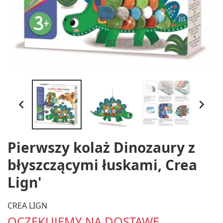


Pierwszy kolaż Dinozaury z
błyszczącymi łuskami, Crea
Lign'
CREA LIGN
OCZEKUJEMY NA DOSTAWĘ