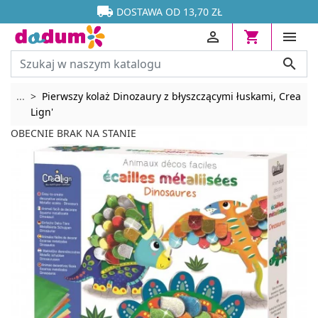




DOSTAWA OD 13,70 ZŁ




Rozwiń breadcrumbs
...
Pierwszy kolaż Dinozaury z błyszczącymi łuskami, Crea
Lign'
OBECNIE BRAK NA STANIE