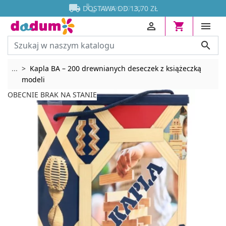




DOSTAWA OD 13,70 ZŁ




Rozwiń breadcrumbs
...
Kapla BA – 200 drewnianych deseczek z książeczką
modeli
OBECNIE BRAK NA STANIE