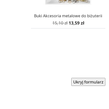
W MAGAZYNIE, DOSTAWA 24H
Buki Akcesoria metalowe do biżuterii
Cena podstawowa
Cena
15,10 zł
13,59 zł