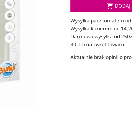
Soda, kwasek, formy do kul do kąpieli

DODAJ 
ia
Dodatki: barwniki i zapachy
ia
RZEŹBA, GLINY I ODLEWY
Wysyłka paczkomatem od 
ACHOWE
Lepienie i rzeźbienie
Wysyłka kurierem od 14,2
Odlewy dekoracyjne
Darmowa wysyłka od 250z
Tworzenie z gliny polimerowej
30 dni na zwrot towaru
Modelowanie dla dzieci
Aktualnie brak opinii o pr
 robótek ręcznych