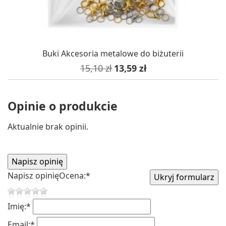
Buki Akcesoria metalowe do biżuterii
Cena podstawowa
Cena
15,10 zł
13,59 zł
Opinie o produkcie
Aktualnie brak opinii.
Napisz opinię
Ocena:
*
Imię:
*
Email:
*