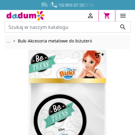




DOSTAWA OD 13,70 ZŁ
12 395 37 20




Rozwiń breadcrumbs
...
Buki Akcesoria metalowe do biżuterii