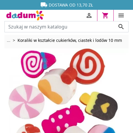




DOSTAWA OD 13,70 ZŁ




Rozwiń breadcrumbs
...
Koraliki w kształcie cukierków, ciastek i lodów 10 mm