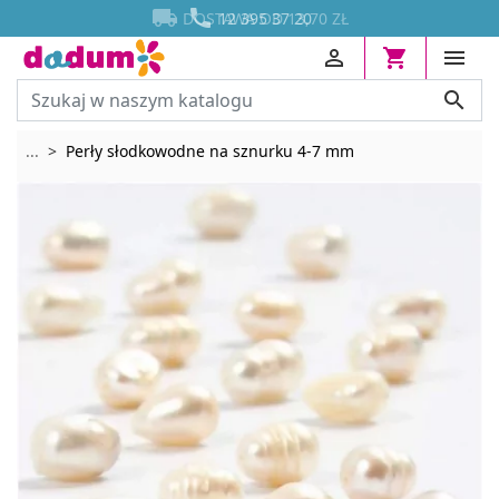




DOSTAWA OD 13,70 ZŁ




Rozwiń breadcrumbs
...
Perły słodkowodne na sznurku 4-7 mm